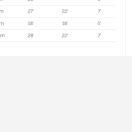
 m
27'
22'
7'
 m
18'
18'
5'
km
28'
22'
7'