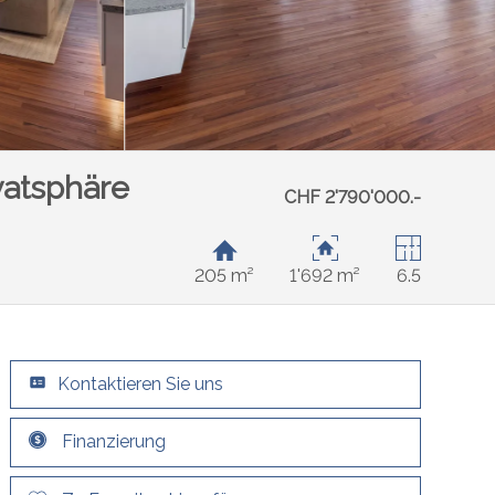
vatsphäre
CHF 2'790'000.-
205 m²
1'692 m²
6.5
Kontaktieren Sie uns
Finanzierung