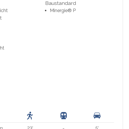
Baustandard
icht
Minergie® P
t
ht
 m
23'
-
5'