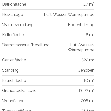
Balkonfläche
3.7 m²
Heizanlage
Luft-Wasser-Wärmepumpe
Wärmeverteilung
Bodenheizung
Kellerfläche
8 m²
Warmwasseraufbereitung
Luft-Wasser-
Wärmepumpe
Gartenfläche
522 m²
Standing
Gehoben
Estrichfläche
10 m²
Grundstücksfläche
1'692 m²
Wohnfläche
205 m²
Terrassenfläche
24.4 m²