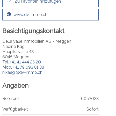
Zu Favoriten hinzufügen
www.dv-immo.ch
Besichtigungskontakt
Della Valle Immobilien AG - Meggen
Nadine Kägi
Hauptstrasse 48
6045 Meggen
Tel.
+41 41 444 25 20
Mob.
+41 79 693 81 38
n.kaegi@dv-immo.ch
Angaben
Referenz
6052023
Verfügbarkeit
Sofort