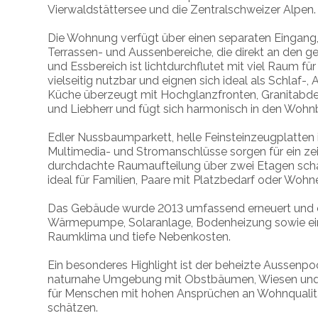
Vierwaldstättersee
und die Zentralschweizer Alpen.
Die Wohnung verfügt über einen separaten Eingang
Terrassen- und Aussenbereiche, die direkt an den 
und Essbereich ist lichtdurchflutet mit viel Raum fü
vielseitig nutzbar und eignen sich ideal als Schlaf
Küche überzeugt mit Hochglanzfronten, Granitabd
und Liebherr und fügt sich harmonisch in den Wohnb
Edler Nussbaumparkett, helle Feinsteinzeugplatten
Multimedia- und Stromanschlüsse sorgen für ein z
durchdachte Raumaufteilung über zwei Etagen schafft
ideal für Familien, Paare mit Platzbedarf oder Woh
Das Gebäude wurde 2013 umfassend erneuert und er
Wärmepumpe, Solaranlage, Bodenheizung sowie ei
Raumklima und tiefe Nebenkosten.
Ein besonderes Highlight ist der beheizte Aussenpool
naturnahe Umgebung mit Obstbäumen, Wiesen und
für Menschen mit hohen Ansprüchen an Wohnqualität
schätzen.