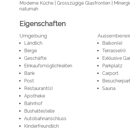
Moderne Küche | Grosszügige Glasfronten | Minergi
naturnah
Eigenschaften
Umgebung
Aussenberei
Ländlich
Balkon(e)
Berge
Terrasse(n)
Geschäfte
Exklusive Ga
Einkaufsmöglichkeiten
Parkplatz
Bank
Carport
Post
Besucherpar
Restaurant(s)
Sauna
Apotheke
Bahnhof
Bushaltestelle
Autobahnanschluss
Kinderfreundlich