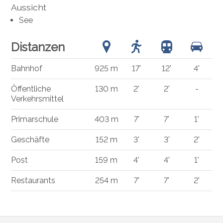
Aussicht
See
Distanzen
Bahnhof
925 m
17'
12'
4'
Öffentliche
130 m
2'
2'
-
Verkehrsmittel
Primarschule
403 m
7'
7'
1'
Geschäfte
152 m
3'
3'
2'
Post
159 m
4'
4'
1'
Restaurants
254 m
7'
7'
2'