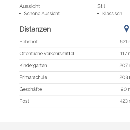
Aussicht
Stil
Schöne Aussicht
Klassisch
Distanzen
Bahnhof
621
Öffentliche Verkehrsmittel
117
Kindergarten
207
Primarschule
208
Geschäfte
90 
Post
423