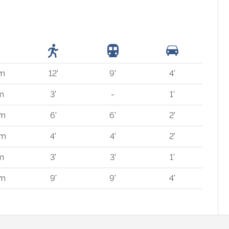
 m
12'
9'
4'
 m
3'
-
1'
 m
6'
6'
2'
 m
4'
4'
2'
m
3'
3'
1'
 m
9'
9'
4'