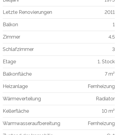
Letzte Renovierungen
2011
Balkon
1
Zimmer
4.5
Schlafzimmer
3
Etage
1. Stock
Balkonfläche
7 m²
Heizanlage
Fernheizung
Wärmeverteilung
Radiator
Kellerfläche
10 m²
Warmwasseraufbereitung
Fernheizung