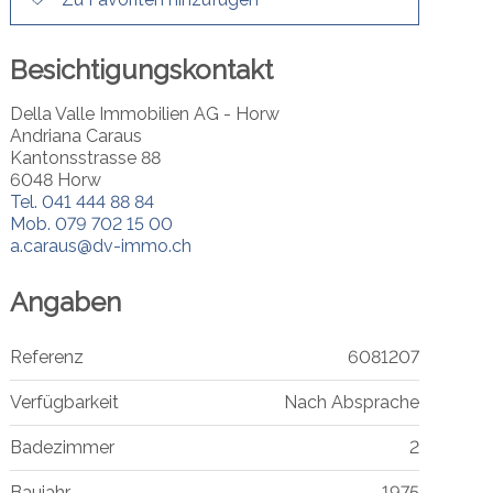
Besichtigungskontakt
Della Valle Immobilien AG - Horw
Andriana Caraus
Kantonsstrasse 88
6048 Horw
Tel.
041 444 88 84
Mob.
079 702 15 00
a.caraus@dv-immo.ch
Angaben
Referenz
6081207
Verfügbarkeit
Nach Absprache
Badezimmer
2
Baujahr
1975