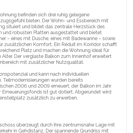
Wohnung befinden sich drei ruhig gelegene
zugsgefühl bieten. Der Wohn- und Essbereich mit
g situiert und bildet das zentrale Herzstück des
 und robusten Platten ausgestattet und bietet
r – eines mit Dusche, eines mit Badewanne – sowie
r zusätzlichen Komfort. Ein Réduit im Korridor schafft
sreichend Platz und machen die Wohnung ideal für
 Alter. Der verglaste Balkon zum Innenhof erweitert
ereich mit zusätzlicher Nutzqualität.
onspotenzial und kann nach individuellen
. Teilmodernisierungen wurden bereits
hen 2006 und 2009 erneuert, der Balkon im Jahr
r Erneuerungsfonds ist gut dotiert. Abgerundet wird
enstellplatz zusätzlich zu erwerben.
schoss überzeugt durch ihre zentrumsnahe Lage mit
erkehr in Gehdistanz. Der spannende Grundriss mit