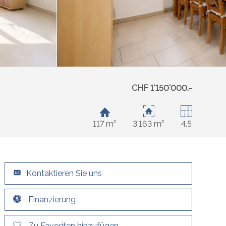
CHF 1'150'000.-
117 m²
3'163 m²
4.5
Kontaktieren Sie uns
Finanzierung
Zu Favoriten hinzufügen