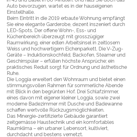
Auto bevorzugen, wartet es in der hauseigenen
Einstellhalle.
Beim Eintritt in die 2019 erbaute Wohnung empfängt
Sie eine elegante Garderobe, dezent inszeniert durch
LED-Spots. Der offene Wohn-, Ess- und
Küchenbereich überzeugt mit grosszügiger
Raumwirkung, einer edlen Arbeitsinsel in zeitlosem
Weiss und hochwertigem Eichenparkett. Die V-Zug-
Geräte – Induktionskochfeld, Backofen, Steamer und
Geschirrspüler – erfüllen höchste Ansprüche; ein
praktisches Reduit sorgt für Ordnung und ästhetische
Ruhe.
Die Loggia erweitert den Wohnraum und bietet einen
stimmungsvollen Rahmen für sommerliche Abende
mit Blick in den begrünten Hof. Drei Schlafzimmer,
eines davon mit eigener kleiner Loggia, sowie zwei
moderne Badezimmer mit Dusche und Badewanne
schaffen wertvolle Rückzugsmöglichkeiten.
Das Minergie-zertifizierte Gebäude garantiert
zeitgemässe Haustechnik und ein komfortables
Raumklima – ein urbaner Lebensort, kultiviert,
durchdacht und bestens vernetzt.