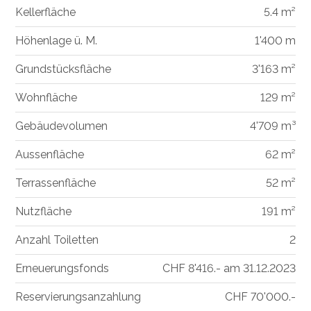
Kellerfläche
5.4 m²
Höhenlage ü. M.
1'400 m
Grundstücksfläche
3'163 m²
Wohnfläche
129 m²
Gebäudevolumen
4'709 m³
Aussenfläche
62 m²
Terrassenfläche
52 m²
Nutzfläche
191 m²
Anzahl Toiletten
2
Erneuerungsfonds
CHF 8'416.- am 31.12.2023
Reservierungsanzahlung
CHF 70'000.-