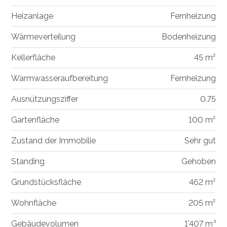
Heizanlage
Fernheizung
Wärmeverteilung
Bodenheizung
Kellerfläche
45 m²
Warmwasseraufbereitung
Fernheizung
Ausnützungsziffer
0.75
Gartenfläche
100 m²
Zustand der Immobilie
Sehr gut
Standing
Gehoben
Grundstücksfläche
462 m²
Wohnfläche
205 m²
Gebäudevolumen
1'407 m³