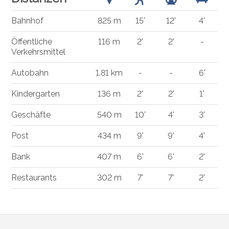
Bahnhof
825 m
15'
12'
4'
Öffentliche
116 m
2'
2'
-
Verkehrsmittel
Autobahn
1.81 km
-
-
6'
Kindergarten
136 m
2'
2'
1'
Geschäfte
540 m
10'
4'
3'
Post
434 m
9'
9'
4'
Bank
407 m
6'
6'
2'
Restaurants
302 m
7'
7'
2'