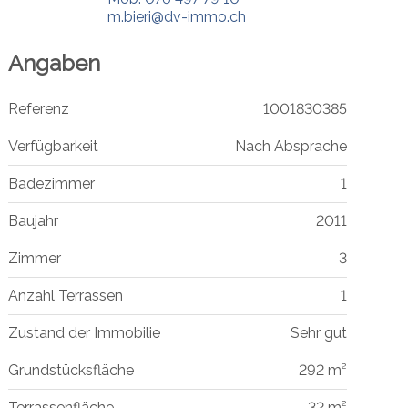
m.bieri@dv-immo.ch
Angaben
Referenz
1001830385
Verfügbarkeit
Nach Absprache
Badezimmer
1
Baujahr
2011
Zimmer
3
Anzahl Terrassen
1
Zustand der Immobilie
Sehr gut
Grundstücksfläche
292 m²
Terrassenfläche
32 m²