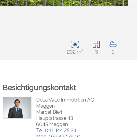
292 m²
3
1
Besichtigungskontakt
Della Valle Immobilien AG -
Meggen
Marcel Bieri
Hauptstrasse 48
6045 Meggen
Tel.
041 444 25 24
Mob.
076 497 79 10