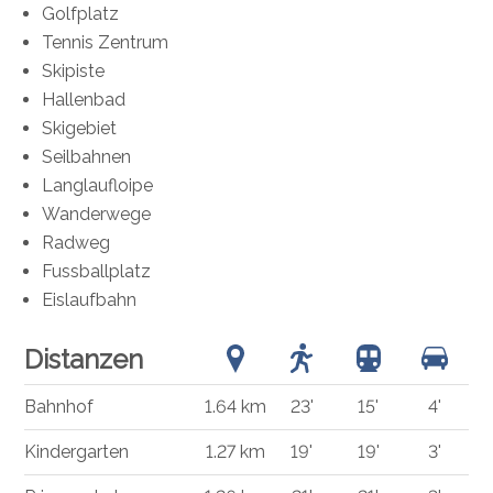
Golfplatz
Tennis Zentrum
Skipiste
Hallenbad
Skigebiet
Seilbahnen
Langlaufloipe
Wanderwege
Radweg
Fussballplatz
Eislaufbahn
Distanzen
Bahnhof
1.64 km
23'
15'
4'
Kindergarten
1.27 km
19'
19'
3'