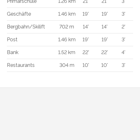
Primarschule
1.26 km
21'
21'
3'
Geschäfte
1.46 km
19'
19'
3'
Bergbahn/Skilift
702 m
14'
14'
2'
Post
1.46 km
19'
19'
3'
Bank
1.52 km
22'
22'
4'
Restaurants
304 m
10'
10'
3'