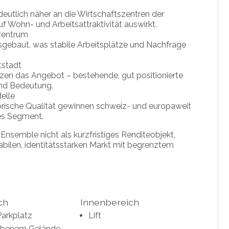
deutlich näher an die Wirtschaftszentren der
f Wohn- und Arbeitsattraktivität auswirkt.
szentrum
usgebaut, was stabile Arbeitsplätze und Nachfrage
tstadt
en das Angebot – bestehende, gut positionierte
und Bedeutung.
elle
orische Qualität gewinnen schweiz- und europaweit
es Segment.
Ensemble nicht als kurzfristiges Renditeobjekt,
abilen, identitätsstarken Markt mit begrenztem
ch
Innenbereich
Parkplatz
Lift
ebenem Gelände