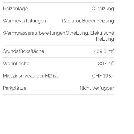
Heizanlage
Ölheizung
Wärmeverteilungen
Radiator, Bodenheizung
Warmwasseraufbereitungen
Ölheizung, Elektrische
Heizung
Grundstücksfläche
469.6 m²
Wohnfläche
807 m²
Mietzinsniveau per M2 ist
CHF 195.-
Parkplätze
Nicht verfügbar