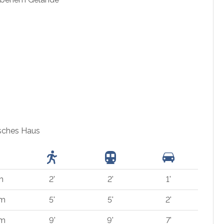
isches Haus
m
2'
2'
1'
 m
5'
5'
2'
 m
9'
9'
7'