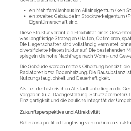
ein Mehrfamilienhaus im Alleineigentum (kein 
ein zweites Gebäude im Stockwerkeigentum (PPP
Eigentümerschaft sind
Diese Struktur vereint die Flexibilität eines Gesamtob
was langfristige Strategien (Halten, Optimieren, spä
Die Liegenschaften sind vollständig vermietet, ohne 
diversifizierte Mieterstruktur auf. Die bestehenden M
spiegeln die hohe Nachfrage nach Wohn- und Gewer
Die Gebäude werden mittels Ölheizung beheizt; die
Radiatoren bzw. Bodenheizung. Die Bausubstanz ist 
Nutzungstauglichkeit und Dauerhaftigkeit.
Als Teil der historischen Altstadt unterliegen die
Vorgaben (u. a. Dachgestaltung, Schutzperimeter). Di
Einzigartigkeit und die bauliche Integrität der Umge
Zukunftsperspektive und Attraktivität
Bellinzona profitiert langfristig von mehreren strukt