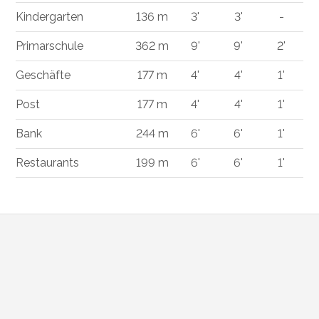
Kindergarten
136 m
3'
3'
-
Primarschule
362 m
9'
9'
2'
Geschäfte
177 m
4'
4'
1'
Post
177 m
4'
4'
1'
Bank
244 m
6'
6'
1'
Restaurants
199 m
6'
6'
1'