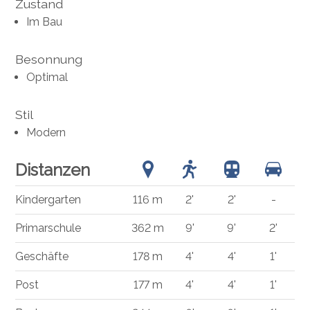
Zustand
Im Bau
Besonnung
Optimal
Stil
Modern
Distanzen
Kindergarten
116 m
2'
2'
-
Primarschule
362 m
9'
9'
2'
Geschäfte
178 m
4'
4'
1'
Post
177 m
4'
4'
1'