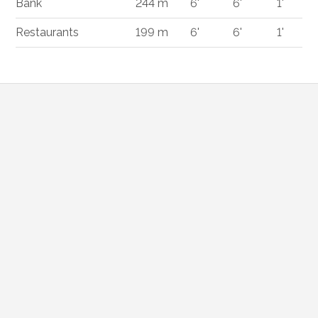
Bank
244 m
6'
6'
1'
Restaurants
199 m
6'
6'
1'