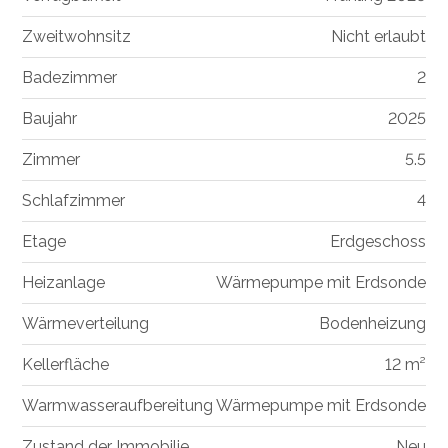
Zweitwohnsitz
Nicht erlaubt
Badezimmer
2
Baujahr
2025
Zimmer
5.5
Schlafzimmer
4
Etage
Erdgeschoss
Heizanlage
Wärmepumpe mit Erdsonde
Wärmeverteilung
Bodenheizung
Kellerfläche
12 m²
Warmwasseraufbereitung
Wärmepumpe mit Erdsonde
Zustand der Immobilie
Neu