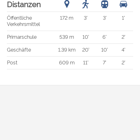
Distanzen
Öffentliche
172 m
3'
3'
1'
Verkehrsmittel
Primarschule
539 m
10'
6'
2'
Geschäfte
1.39 km
20'
10'
4'
Post
609 m
11'
7'
2'