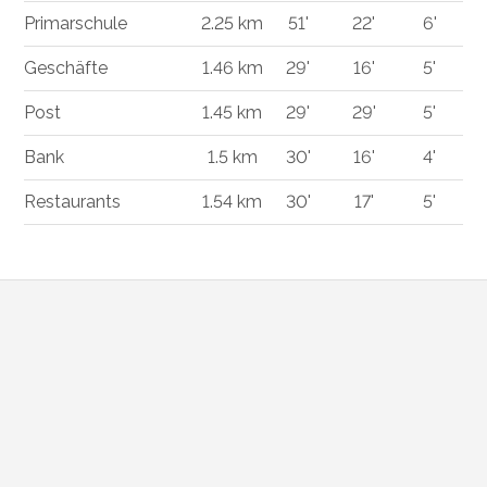
Primarschule
2.25 km
51'
22'
6'
Geschäfte
1.46 km
29'
16'
5'
Post
1.45 km
29'
29'
5'
Bank
1.5 km
30'
16'
4'
Restaurants
1.54 km
30'
17'
5'