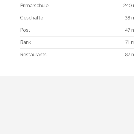
Primarschule
240
Geschäfte
38 
Post
47 
Bank
71 
Restaurants
87 