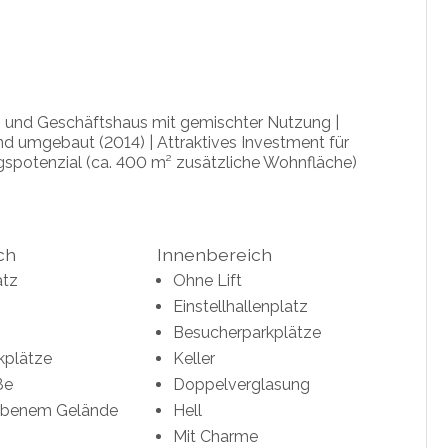
 und Geschäftshaus mit gemischter Nutzung |
nd umgebaut (2014) | Attraktives Investment für
spotenzial (ca. 400 m² zusätzliche Wohnfläche)
ch
Innenbereich
atz
Ohne Lift
Einstellhallenplatz
Besucherparkplätze
kplätze
Keller
ße
Doppelverglasung
ebenem Gelände
Hell
Mit Charme