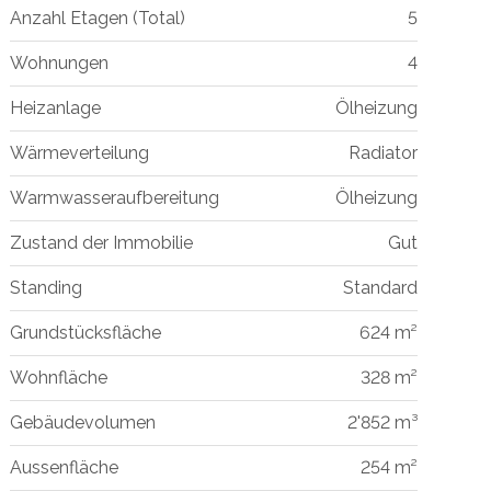
Anzahl Etagen (Total)
5
Wohnungen
4
Heizanlage
Ölheizung
Wärmeverteilung
Radiator
Warmwasseraufbereitung
Ölheizung
Zustand der Immobilie
Gut
Standing
Standard
Grundstücksfläche
624 m²
Wohnfläche
328 m²
Gebäudevolumen
2'852 m³
Aussenfläche
254 m²