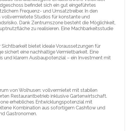
dgeschoss befindet sich ein gut eingeführtes
ätzlichem Frequenz- und Umsatztreiber. In den
ollvermietete Studios für konstante und
ndsrisiko. Dank Zentrumszone besteht die Möglichkeit,
tnutzfläche zu realisieren. Eine Machbarkeitsstudie
r Sichtbarkeit bietet ideale Voraussetzungen für
sichert eine nachhaltige Vermietbarkeit. Eine
sis und klarem Ausbaupotenzial – ein Investment mit
rum von Wolhusen: vollvermietet mit stabilen
ten Restaurantbetrieb inklusive Gartenwirtschaft.
zone erhebliches Entwicklungspotenzial mit
seltene Kombination aus sofortigem Cashflow und
 und Gastronomen.