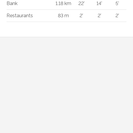
Bank
1.18 km
22'
14'
5'
Restaurants
83 m
2'
2'
2'