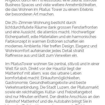
Angebot durch ein Fitnessstudio, eine Sauna, stilvolle
Business Spaces und viele weitere Annehmlichkeiten,
die das Wohnen im Pilatus Tower zu einem Erlebnis
der besonderen Art machen.
Die 2½-Zimmer-Wohnung besticht durch
lichtdurchflutete Räume dank grossen Fensterfronten
und eine Aussicht, die atemlos macht. Hochwertiger
Eichenparkett, edle Materialien und ein harmonisches
Farbkonzept in warmen Erdtönen schaffen ein
modernes Ambiente. Hier treffen Design, Eleganz und
Wohnkomfort aufeinander, jedes Detail strahlt
Raffinesse aus und lädt zum Verweilen ein.
Im PilatusTower wohnen Sie zentral, stilvoll und in einer
Welt für sich. Direkt vor der Haustür liegt der
Mattenhof mit allem, was das urbane Leben
komfortabel macht: Einkaufsmöglichkeiten,
Gastronomie, Gesundheitsangebote und beste
Verkehrsanbindung. Die Stadt Luzern, der Pilatusmarkt
sowie ein reichhaltiges Kultur- und Freizeitangebot
sind nur Minuten entfernt. Der direkte Anschluss an den
Bahnhof Mattenhof und die Autobahn bringt Sie in