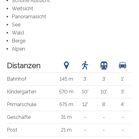
Schöne Aussicht
Weitsicht
Panoramasicht
See
Wald
Berge
Alpen
Distanzen
Bahnhof
145 m
3'
3'
1'
Kindergarten
570 m
10'
10'
3'
Primarschule
575 m
12'
8'
4'
Geschäfte
31 m
-
-
-
Post
21 m
-
-
-