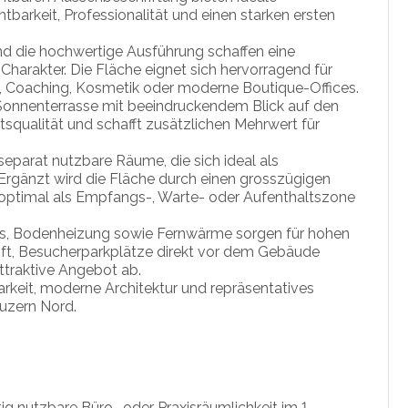
barkeit, Professionalität und einen starken ersten
nd die hochwertige Ausführung schaffen eine
arakter. Die Fläche eignet sich hervorragend für
 Coaching, Kosmetik oder moderne Boutique-Offices.
 Sonnenterrasse mit beeindruckendem Blick auf den
tsqualität und schafft zusätzlichen Mehrwert für
parat nutzbare Räume, die sich ideal als
rgänzt wird die Fläche durch einen grosszügigen
ch optimal als Empfangs-, Warte- oder Aufenthaltszone
ss, Bodenheizung sowie Fernwärme sorgen für hohen
 Lift, Besucherparkplätze direkt vor dem Gebäude
ttraktive Angebot ab.
rkeit, moderne Architektur und repräsentatives
Luzern Nord.
ig nutzbare Büro- oder Praxisräumlichkeit im
1.