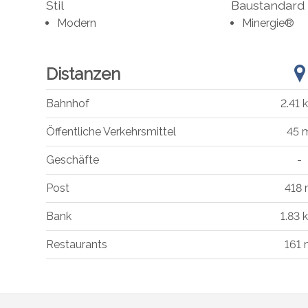
Stil
Baustandard
Modern
Minergie®
Distanzen
Bahnhof
2.41 
Öffentliche Verkehrsmittel
45 
Geschäfte
-
Post
418
Bank
1.83 
Restaurants
161