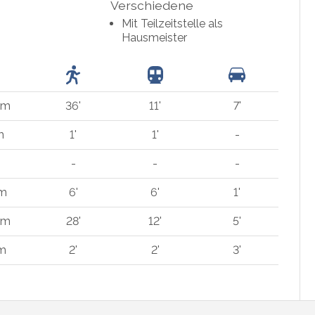
Verschiedene
Mit Teilzeitstelle als
Hausmeister
km
36'
11'
7'
m
1'
1'
-
-
-
-
 m
6'
6'
1'
km
28'
12'
5'
 m
2'
2'
3'