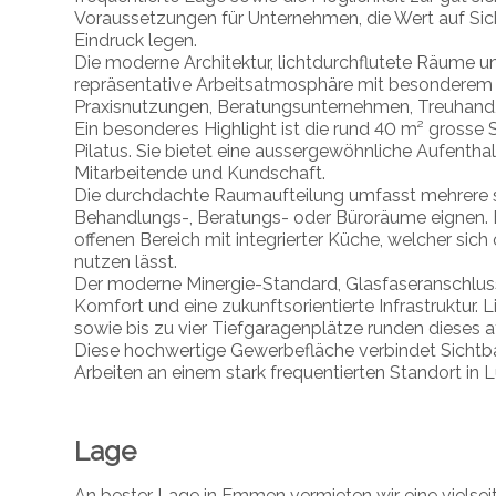
Voraussetzungen für Unternehmen, die Wert auf Sicht
Eindruck legen.
Die moderne Architektur, lichtdurchflutete Räume u
repräsentative Arbeitsatmosphäre mit besonderem Ch
Praxisnutzungen, Beratungsunternehmen, Treuhand,
Ein besonderes Highlight ist die rund 40 m² grosse
Pilatus. Sie bietet eine aussergewöhnliche Aufenthal
Mitarbeitende und Kundschaft.
Die durchdachte Raumaufteilung umfasst mehrere se
Behandlungs-, Beratungs- oder Büroräume eignen. E
offenen Bereich mit integrierter Küche, welcher si
nutzen lässt.
Der moderne Minergie-Standard, Glasfaseranschlu
Komfort und eine zukunftsorientierte Infrastruktur.
sowie bis zu vier Tiefgaragenplätze runden dieses a
Diese hochwertige Gewerbefläche verbindet Sichtba
Arbeiten an einem stark frequentierten Standort in 
Lage
An bester Lage in Emmen vermieten wir eine vielseit