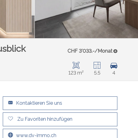
usblick
CHF 3'033.-/Monat
123 m²
5.5
4
Kontaktieren Sie uns
Zu Favoriten hinzufügen
www.dv-immo.ch