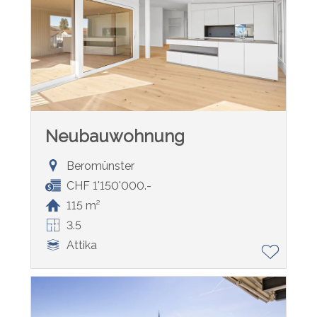
Neubauwohnung
Beromünster
CHF 1'150'000.-
115 m²
3.5
Attika