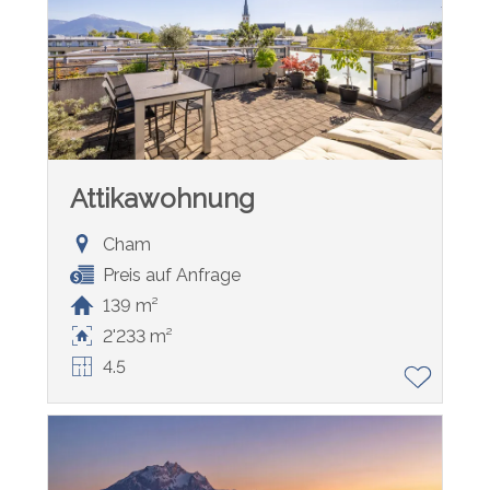
Attikawohnung
Cham
Preis auf Anfrage
139 m²
2'233 m²
4.5