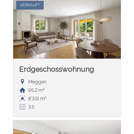
VERKAUFT
Erdgeschosswohnung
Meggen
95.2 m²
8'331 m²
3.5