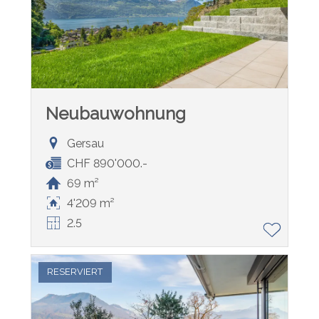
Neubauwohnung
Gersau
CHF 890'000.-
69 m²
4'209 m²
2.5
RESERVIERT