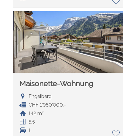
Maisonette-Wohnung
Engelberg
CHF 1'950'000.-
142 m²
5.5
1