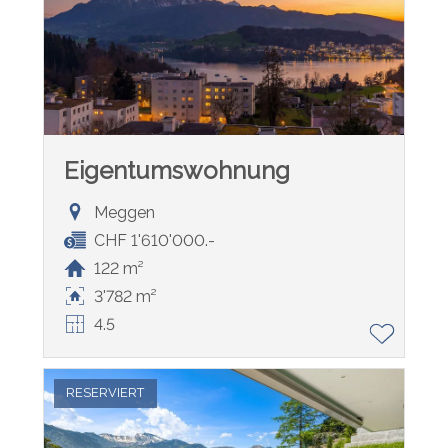
Eigentumswohnung
Meggen
CHF 1'610'000.-
122 m²
3'782 m²
4.5
RESERVIERT