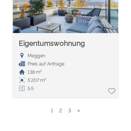
Eigentumswohnung
Meggen
Preis auf Anfrage
138 m²
5'207 m²
5.5
1
2
3