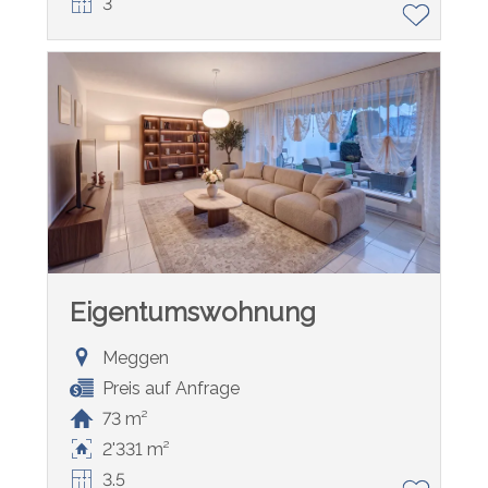
3
Eigentumswohnung
Meggen
Preis auf Anfrage
73 m²
2'331 m²
3.5