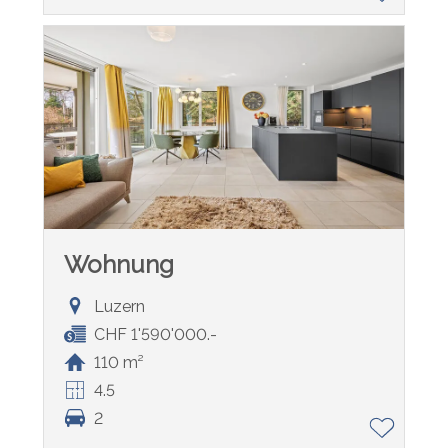
Wohnung
Luzern
CHF 1'590'000.-
110 m²
4.5
2