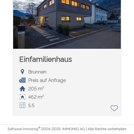
Einfamilienhaus
Brunnen
Preis auf Anfrage
205 m²
462 m²
5.5
®
Software Immomig
2004-2026, IMMOMIG AG | Alle Rechte vorbehalten
| Unsere Inserate auf
dreamo.ch