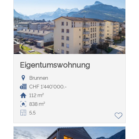
Eigentumswohnung
Brunnen
CHF 1'440'000.-
112 m²
838 m²
5.5