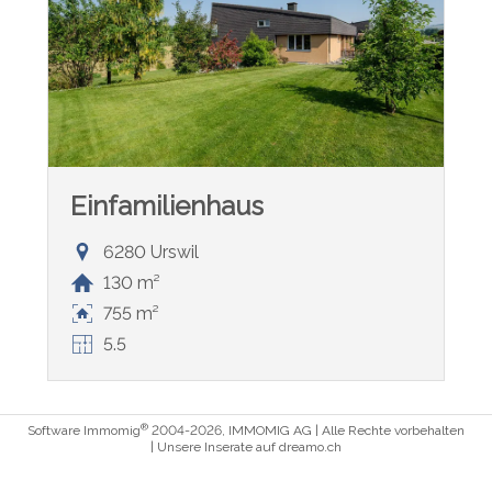
Einfamilienhaus
6280 Urswil
130 m²
755 m²
5.5
®
Software Immomig
2004-2026, IMMOMIG AG | Alle Rechte vorbehalten
| Unsere Inserate auf
dreamo.ch