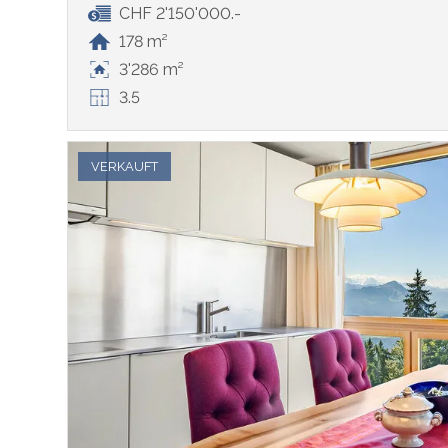
CHF 2'150'000.-
178 m²
3'286 m²
3.5
VERKAUFT