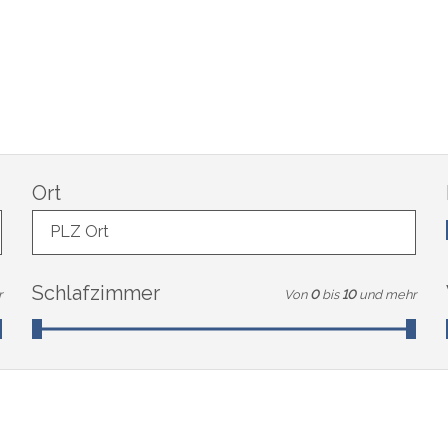
Ort
PLZ Ort
Schlafzimmer
r
Von
0
bis
10
und mehr