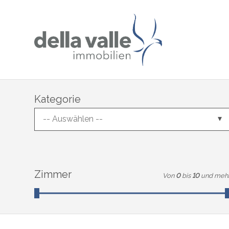
Kategorie
-- Auswählen --
Zimmer
Von
0
bis
10
und meh