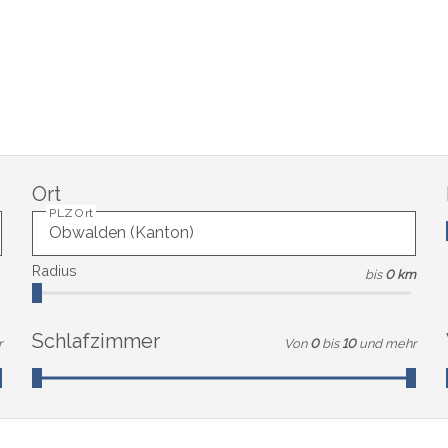
Ort
PLZ Ort
Radius
bis
0 km
Schlafzimmer
r
Von
0
bis
10
und mehr