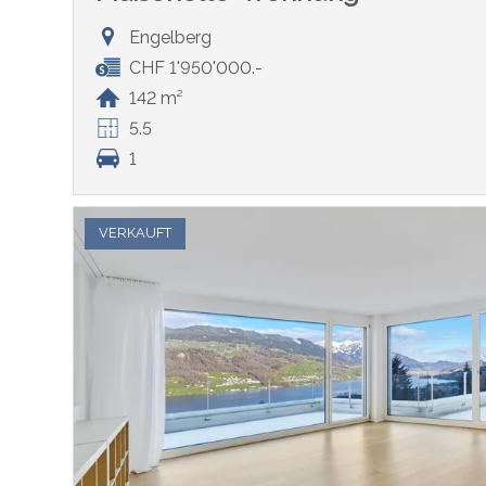
Engelberg
CHF 1'950'000.-
142 m²
5.5
1
VERKAUFT