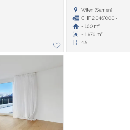
Wilen (Sarnen)
CHF 2'046'000.-
~ 160 m²
~ 1'876 m²
4.5