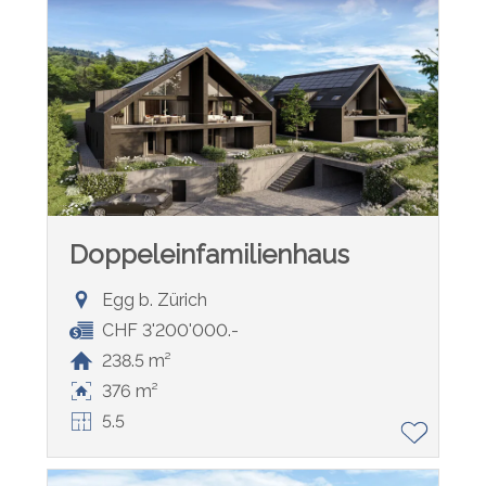
Doppeleinfamilienhaus
Egg b. Zürich
CHF 3'200'000.-
238.5 m²
376 m²
5.5