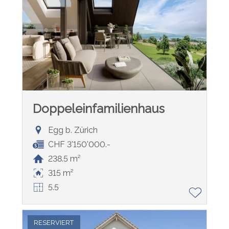
Doppeleinfamilienhaus
Egg b. Zürich
CHF 3'150'000.-
238.5 m²
315 m²
5.5
RESERVIERT