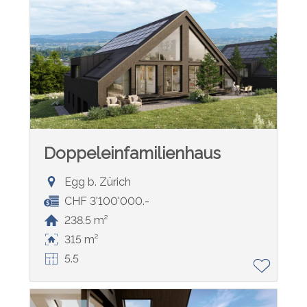
Doppeleinfamilienhaus
Egg b. Zürich
CHF 3'100'000.-
238.5 m²
315 m²
5.5