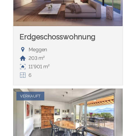
Erdgeschosswohnung
Meggen
203 m²
11'901 m²
6
VERKAUFT