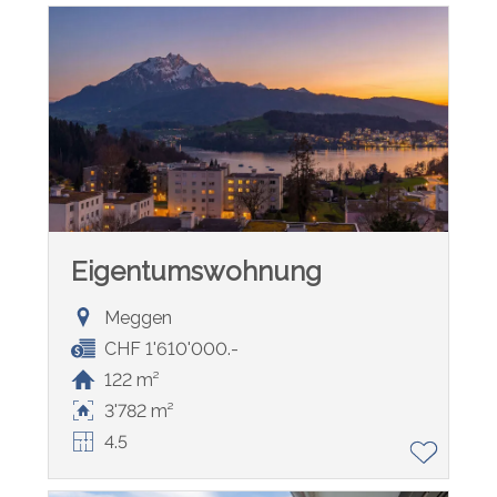
Eigentumswohnung
Meggen
CHF 1'610'000.-
122 m²
3'782 m²
4.5