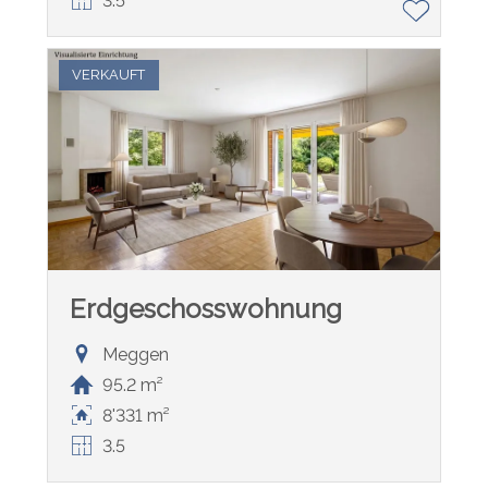
3.5
VERKAUFT
Erdgeschosswohnung
Meggen
95.2 m²
8'331 m²
3.5