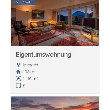
VERKAUFT
Eigentumswohnung
Meggen
198 m²
1'416 m²
6