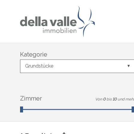
Kategorie
Grundstücke
Zimmer
Von
0
bis
10
und meh