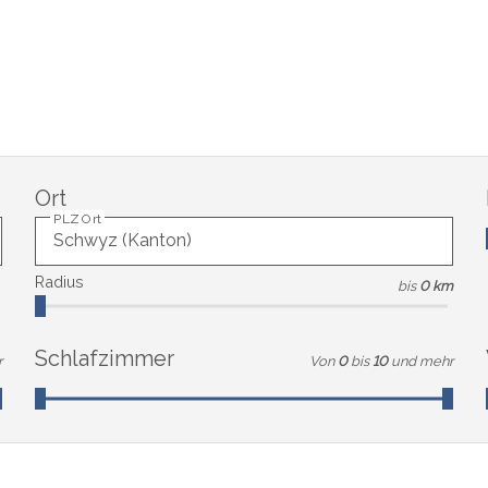
Ort
PLZ Ort
Radius
bis
0 km
Schlafzimmer
r
Von
0
bis
10
und mehr