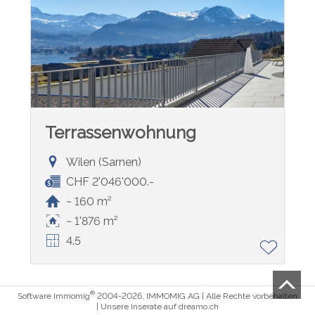
Terrassenwohnung
Wilen (Sarnen)
CHF 2'046'000.-
~ 160 m²
~ 1'876 m²
4.5
®
Software Immomig
2004-2026, IMMOMIG AG | Alle Rechte vorbehalten
| Unsere Inserate auf
dreamo.ch