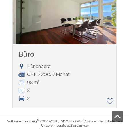
Büro
Hünenberg
CHF 2'200.-/Monat
98 m²
3
2
®
Software Immomig
2004-2026, IMMOMIG AG | Alle Rechte vorbehalten
| Unsere Inserate auf
dreamo.ch