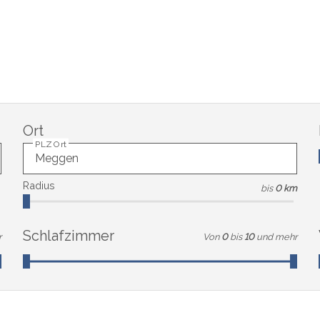
Ort
PLZ Ort
Radius
bis
0 km
Schlafzimmer
r
Von
0
bis
10
und mehr